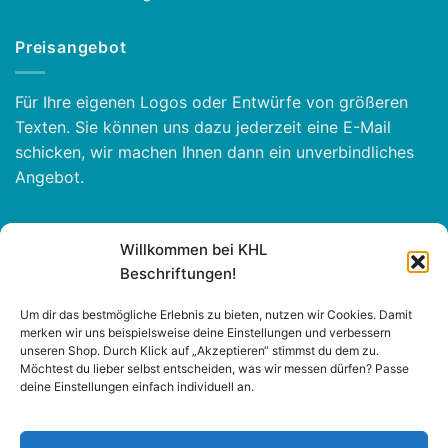
Preisangebot
Für Ihre eigenen Logos oder Entwürfe von größeren
Texten. Sie können uns dazu jederzeit eine E-Mail
schicken, wir machen Ihnen dann ein unverbindliches
Angebot.
Informationen zum Shop
Willkommen bei KHL
Beschriftungen!
Activity Invest bvba - KHL, Kempische Steenweg 274
3500 Hasselt - België BE0862447190
Um dir das bestmögliche Erlebnis zu bieten, nutzen wir Cookies. Damit
merken wir uns beispielsweise deine Einstellungen und verbessern
+32 11 261499
unseren Shop. Durch Klick auf „Akzeptieren“ stimmst du dem zu.
Möchtest du lieber selbst entscheiden, was wir messen dürfen? Passe
E-mail:
sales@khl-beschriftungen.de
deine Einstellungen einfach individuell an.
Nederlands -
Français -
Deutch