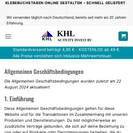
Zum
KLEBEBUCHSTABEN ONLINE GESTALTEN – SCHNELL GELIEFERT
Inhalt
springen
Wir versenden täglich nach Deutschland, bereits seit mehr als 20 Jahren
Erfahrung.
Standardversand beträgt 4,95 € - KOSTENLOS ab 49 €.
Alle Preise verstehen sich inklusive Mehrwertsteuer.
Allgemeinen Geschäftsbedingungen
Die Allgemeinen Geschäftsbedingungen wurden zuletzt am 22
August 2024 aktualisiert
1. Einführung
Diese Allgemeinen Geschäftsbedingungen gelten für diese
Website und für die Transaktionen im Zusammenhang mit unseren
Produkten und Dienstleistungen. Du bist möglicherweise an
zusätzliche Verträge gebunden, die sich auf deine Beziehung zu
uns oder auf Produkte oder Dienstleistungen beziehen, die du